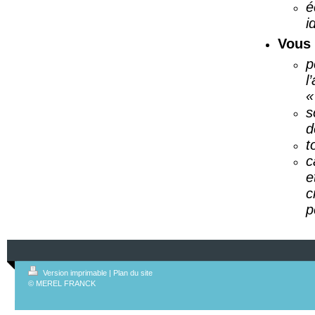
é
i
Vous 
p
l
«
s
d
t
c
e
c
p
Version imprimable
|
Plan du site
© MEREL FRANCK