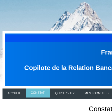
Fra
Copilote de la Relation Banc
CONSTAT
ACCUEIL
QUI SUIS-JE?
MES FORMULES
Constat