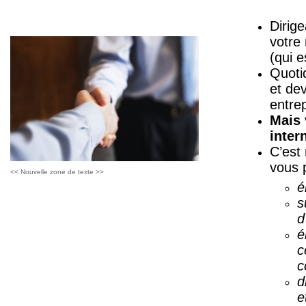
Dirig
votre
(qui 
Quoti
et dev
entre
Mais 
inter
C’est
vous
<< Nouvelle zone de texte >>
é
s
d
é
c
c
d
e