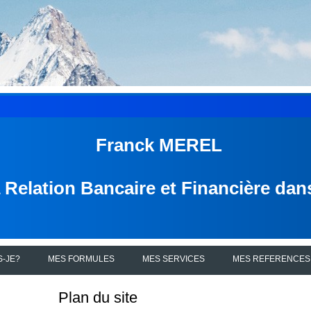
Franck MEREL
a Relation Bancaire et Financière da
S-JE?
MES FORMULES
MES SERVICES
MES REFERENCES
Plan du site