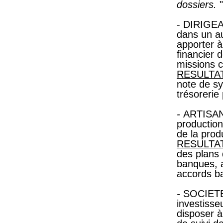
dossiers.
"
- DIRIGEA
dans un au
apporter à
financier 
missions 
RESULTA
note de sy
trésorerie
-
ARTISAN d
production
de la produ
RESULTA
des plans 
banques, a
accords b
-
SOCIETE d
investisse
disposer à