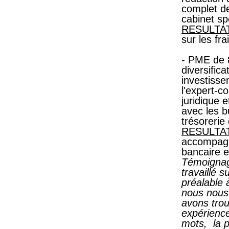
complet de
cabinet sp
RESULTA
sur les fra
- PME de 
diversific
investisse
l'expert-c
juridique 
avec les bu
trésorerie
RESULTA
accompagn
bancaire e
Témoignage
travaillé s
préalable 
nous nous
avons trou
expérience
mots, la p