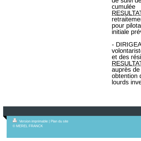
de suivi de
cumulée
RESULTA
retraiteme
pour pilot
initiale pr
-
DIRIGEAN
volontaris
et des rés
RESULTA
auprès de
obtention 
lourds inv
Version imprimable
|
Plan du site
© MEREL FRANCK