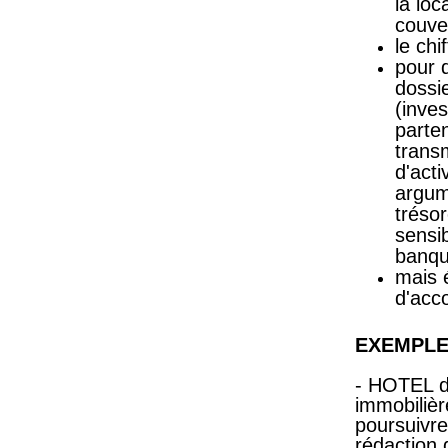
la lo
couver
le chi
pour 
dossi
(inves
parte
transm
d'acti
argume
tréso
sensi
banqu
mais 
d'acc
EXEMPLE
- HOTEL d
immobilière
poursuivre
rédaction 