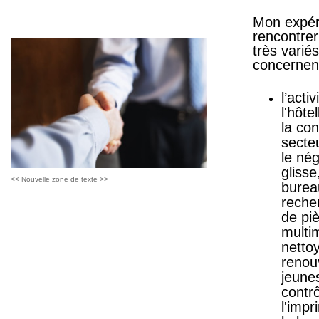
Mon expéri
rencontrer
très varié
concernent
l’acti
l'hôte
la con
secteu
le nég
glisse
<< Nouvelle zone de texte >>
bureau
recher
de piè
multi
netto
renouv
jeunes
contr
l'impr