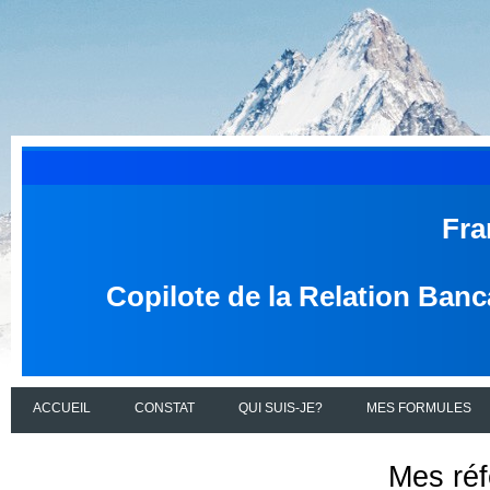
Fra
Copilote de la Relation Banc
ACCUEIL
CONSTAT
QUI SUIS-JE?
MES FORMULES
Mes réf