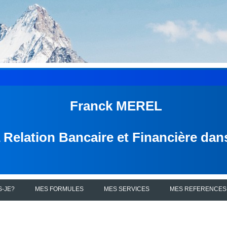
Franck MEREL
a Relation Bancaire et Financière da
S-JE?
MES FORMULES
MES SERVICES
MES REFERENCES