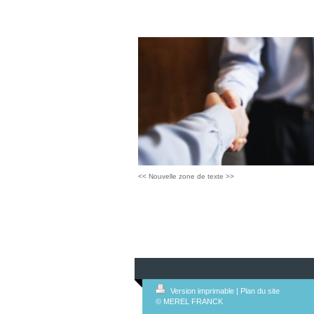
<< Nouvelle zone de texte >>
Version imprimable
|
Plan du site
© MEREL FRANCK