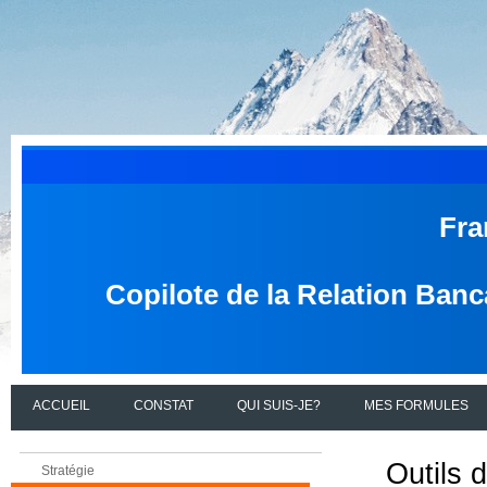
Fra
Copilote de la Relation Banc
ACCUEIL
CONSTAT
QUI SUIS-JE?
MES FORMULES
Outils 
Stratégie